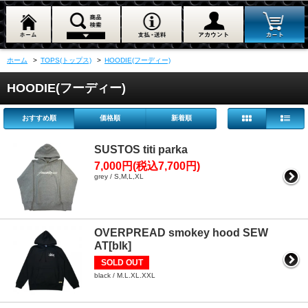
ホーム
>
TOPS(トップス)
>
HOODIE(フーディー)
HOODIE(フーディー)
おすすめ順
価格順
新着順
SUSTOS titi parka
7,000円(税込7,700円)
grey / S,M,L,XL
OVERPREAD smokey hood SEW
AT[blk]
SOLD OUT
black / M.L.XL.XXL