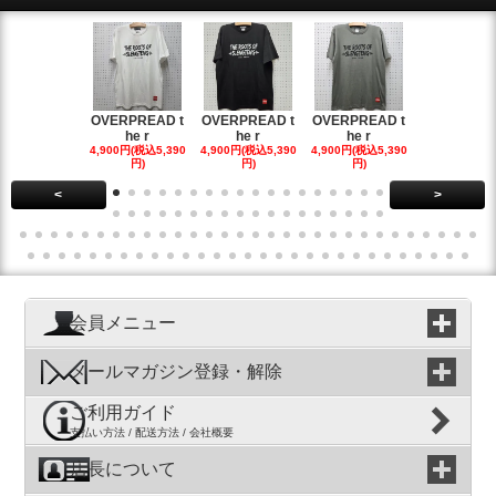
OVERPREAD t
OVERPREAD t
OVERPREAD t
OVERPREA
he r
he r
he r
he r
4,900円(税込5,390
4,900円(税込5,390
4,900円(税込5,390
4,900円(税込5
円)
円)
円)
円)
<
>
会員メニュー
メールマガジン登録・解除
ご利用ガイド
支払い方法 / 配送方法 / 会社概要
店長について