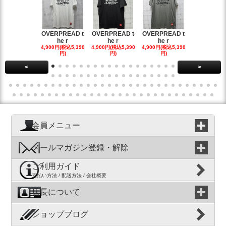
OVERPREAD t
OVERPREAD t
OVERPREAD t
OVERPREA
he r
he r
he r
he r
4,900円(税込5,390
4,900円(税込5,390
4,900円(税込5,390
4,900円(税込5
円)
円)
円)
円)
<
>
会員メニュー
メールマガジン登録・解除
ご利用ガイド
支払い方法 / 配送方法 / 会社概要
店長について
ショップブログ