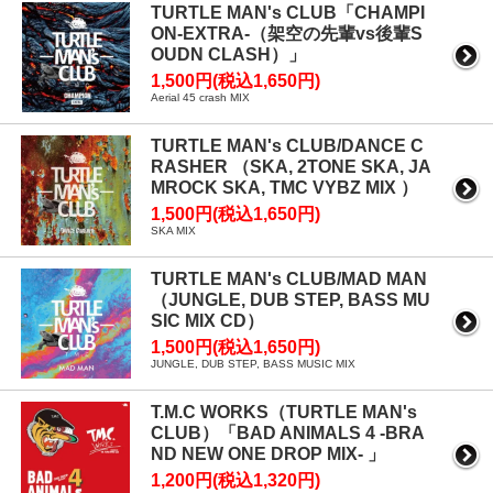
TURTLE MAN's CLUB「CHAMPI
ON-EXTRA-（架空の先輩vs後輩S
OUDN CLASH）」
1,500円(税込1,650円)
Aerial 45 crash MIX
TURTLE MAN's CLUB/DANCE C
RASHER （SKA, 2TONE SKA, JA
MROCK SKA, TMC VYBZ MIX ）
1,500円(税込1,650円)
SKA MIX
TURTLE MAN's CLUB/MAD MAN
（JUNGLE, DUB STEP, BASS MU
SIC MIX CD）
1,500円(税込1,650円)
JUNGLE, DUB STEP, BASS MUSIC MIX
T.M.C WORKS（TURTLE MAN's
CLUB）「BAD ANIMALS 4 -BRA
ND NEW ONE DROP MIX- 」
1,200円(税込1,320円)