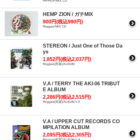
HIPHOP/MIX CD
HEMP ZION / ガチMIX
900円(税込990円)
Reggae/MIX CD
STEREON / Just One of Those Da
ys
1,852円(税込2,037円)
Reggae[邦楽]/ALBUM
V.A / TERRY THE AKI-06 TRIBUT
E ALBUM
2,286円(税込2,515円)
Reggae[邦楽]/ALBUM.V.A
V.A / UPPER CUT RECORDS CO
MPILATION ALBUM
2,095円(税込2,305円)
Reggae[邦楽]/ALBUM.V.A