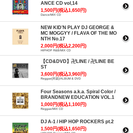
ANCE CD vol,14
1,500円(税込1,650円)
Dance/MIX CD
NEW KID’N PLAY DJ GEORGE &
MC MOGGYY / FLAVA OF THE MO
NTH No.17
2,000円(税込2,200円)
HIPHOP R&B/MIX CD
【CD&DVD】卍LINE / 卍LINE BE
ST
3,600円(税込3,960円)
Reggae[邦楽]/ALBUM & DVD
Four Seasons a.k.a. Spiral Color /
BRANDNEW EDUCATION VOL.1
1,000円(税込1,100円)
Reggae/MIX CD
DJ A-1 / HIP HOP ROCKERS pt.2
1,500円(税込1,650円)