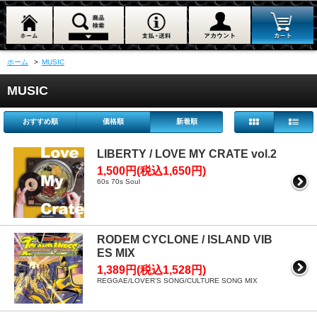
ホーム
>
MUSIC
MUSIC
おすすめ順
価格順
新着順
LIBERTY / LOVE MY CRATE vol.2
1,500円(税込1,650円)
60s 70s Soul
RODEM CYCLONE / ISLAND VIB
ES MIX
1,389円(税込1,528円)
REGGAE/LOVER’S SONG/CULTURE SONG MIX