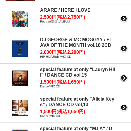
ARARE / HERE I LOVE
2,500円(税込2,750円)
Reggae[邦楽]/ALBUM
DJ GEORGE & MC MOGGYY / FL
AVA OF THE MONTH vol.18 2CD
2,000円(税込2,200円)
HIP HOP,R&B /MIX CD
special feature at only “Lauryn Hil
l” / DANCE CD vol,15
1,500円(税込1,650円)
Dance/MIX CD
special feature at only “Alicia Key
s” / DANCE CD vol,13
1,500円(税込1,650円)
Dance/MIX CD
special feature at only ”M.I.A" / D