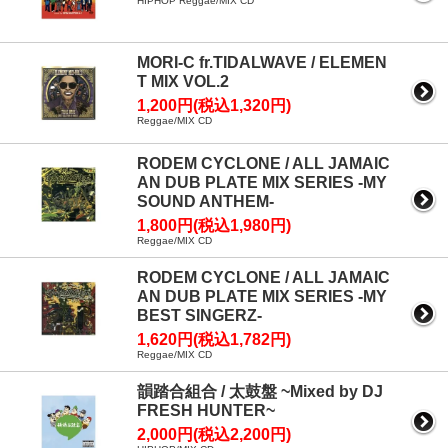
HIPHOP Reggae/MIX CD
MORI-C fr.TIDALWAVE / ELEMEN
T MIX VOL.2
1,200円(税込1,320円)
Reggae/MIX CD
RODEM CYCLONE / ALL JAMAIC
AN DUB PLATE MIX SERIES -MY
SOUND ANTHEM-
1,800円(税込1,980円)
Reggae/MIX CD
RODEM CYCLONE / ALL JAMAIC
AN DUB PLATE MIX SERIES -MY
BEST SINGERZ-
1,620円(税込1,782円)
Reggae/MIX CD
韻踏合組合 / 太鼓盤 ~Mixed by DJ
FRESH HUNTER~
2,000円(税込2,200円)