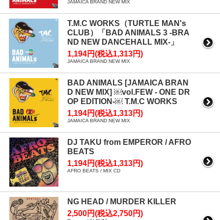
JAMAICA BRAND NEW MIX
T.M.C WORKS（TURTLE MAN's
CLUB）「BAD ANIMALS 3 -BRA
ND NEW DANCEHALL MIX-」
1,194円(税込1,313円)
JAMAICA BRAND NEW MIX
BAD ANIMALS [JAMAICA BRAN
D NEW MIX] ￼vol.FEW - ONE DR
OP EDITION-￼ T.M.C WORKS
1,194円(税込1,313円)
JAMAICA BRAND NEW MIX
DJ TAKU from EMPEROR / AFRO
BEATS
1,194円(税込1,313円)
AFRO BEATS / MIX CD
NG HEAD / MURDER KILLER
2,500円(税込2,750円)