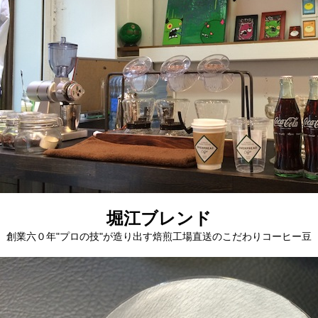
堀江ブレンド
創業六０年"プロの技"が造り出す焙煎工場直送のこだわりコーヒー豆