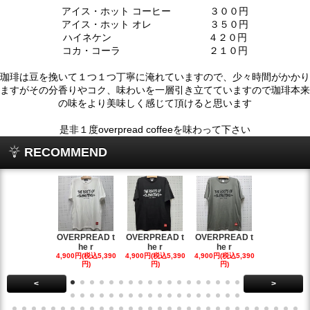
アイス・ホット コーヒー ３００円
アイス・ホット オレ ３５０円
ハイネケン ４２０円
コカ・コーラ ２１０円
珈琲は豆を挽いて１つ１つ丁寧に淹れていますので、少々時間がかかり
ますがその分香りやコク、味わいを一層引き立てていますので珈琲本来
の味をより美味しく感じて頂けると思います
是非１度overpread coffeeを味わって下さい
RECOMMEND
OVERPREAD t
OVERPREAD t
OVERPREAD t
OVERPREA
he r
he r
he r
he r
4,900円(税込5,390
4,900円(税込5,390
4,900円(税込5,390
4,900円(税込5
円)
円)
円)
円)
<
>