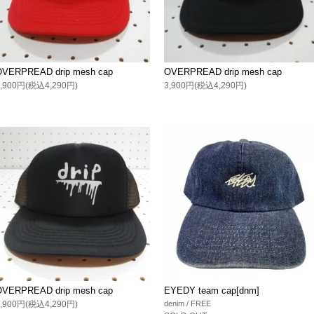
OVERPREAD drip mesh cap
OVERPREAD drip mesh cap
3,900円(税込4,290円)
3,900円(税込4,290円)
OVERPREAD drip mesh cap
EYEDY team cap[dnm]
3,900円(税込4,290円)
denim / FREE