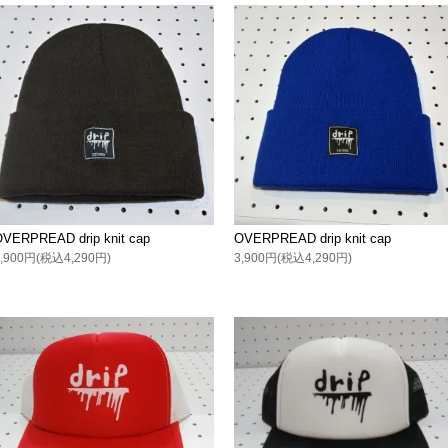
OVERPREAD drip knit cap
OVERPREAD drip knit cap
3,900円(税込4,290円)
3,900円(税込4,290円)