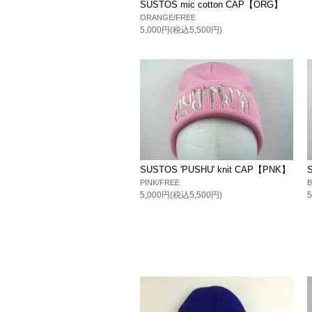
SUSTOS mic cotton CAP【ORG】
ORANGE/FREE
5,000円(税込5,500円)
SUSTOS 'PUSHU' knit CAP【PNK】
PINK/FREE
B
5,000円(税込5,500円)