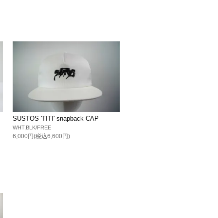
SUSTOS 'TITI' snapback CAP
WHT,BLK/FREE
6,000円(税込6,600円)