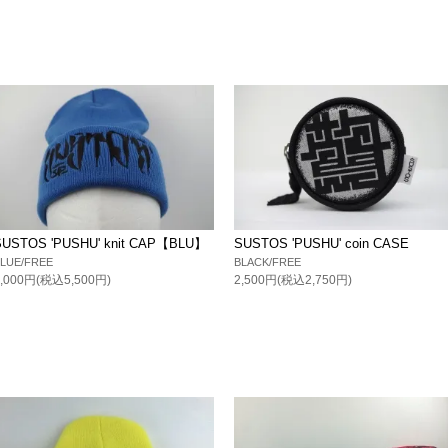
SUSTOS 'PUSHU' knit CAP【BLU】
SUSTOS 'PUSHU' coin CASE
LUE/FREE
BLACK/FREE
5,000円(税込5,500円)
2,500円(税込2,750円)