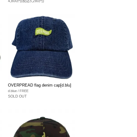
4,800円(税込5,280円)
OVERPREAD flag denim cap[d.blu]
d.blue / FREE
SOLD OUT