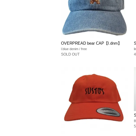
OVERPREAD bear CAP【l.dnm】
l.blue denim / free
l
SOLD OUT