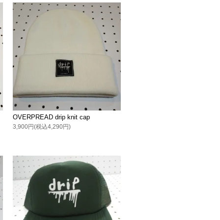
OVERPREAD drip knit cap
3,900円(税込4,290円)