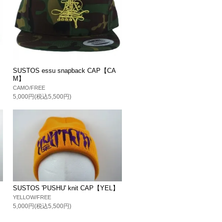
SUSTOS essu snapback CAP【CA
M】
CAMO/FREE
5,000円(税込5,500円)
】
SUSTOS 'PUSHU' knit CAP【YEL】
YELLOW/FREE
5,000円(税込5,500円)