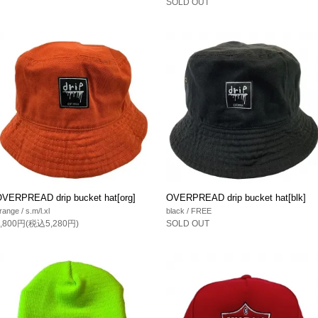
SOLD OUT
VERPREAD drip bucket hat[org]
OVERPREAD drip bucket hat[blk]
range / s.m/l.xl
black / FREE
4,800円(税込5,280円)
SOLD OUT