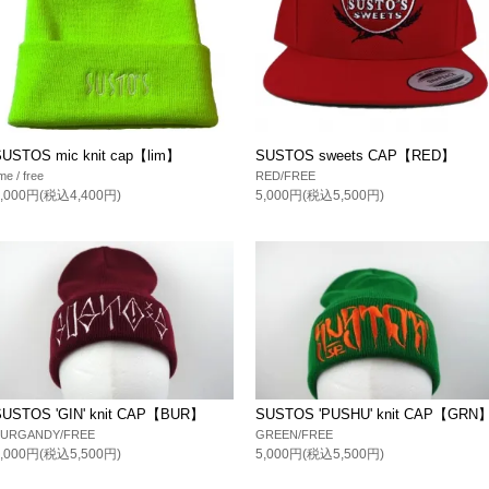
SUSTOS mic knit cap【lim】
SUSTOS sweets CAP【RED】
ime / free
RED/FREE
4,000円(税込4,400円)
5,000円(税込5,500円)
SUSTOS 'GIN' knit CAP【BUR】
SUSTOS 'PUSHU' knit CAP【GRN
BURGANDY/FREE
GREEN/FREE
5,000円(税込5,500円)
5,000円(税込5,500円)