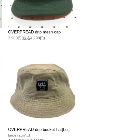
OVERPREAD drip mesh cap
3,900円(税込4,290円)
OVERPREAD drip bucket hat[bei]
beige / s.m/l.xl