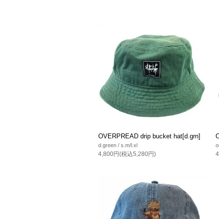
OVERPREAD drip bucket hat[d.grn]
O
d.green / s.m/l.xl
o
4,800円(税込5,280円)