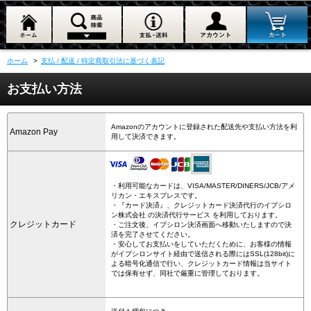
ホーム
>
支払 / 配送 / 特定商取引法に基づく表記
お支払い方法
Amazonのアカウントに登録された配送先や支払い方法を利
Amazon Pay
用して決済できます。
・利用可能なカードは、VISA/MASTER/DINERS/JCB/アメ
リカン・エキスプレスです。
・『カード決済』、クレジットカード決済代行のイプシロ
ン株式会社 の決済代行サービス を利用しております。
クレジットカード
・ご注文後、イプシロン決済画面へ移動いたしますので決
済を完了させてください。
・安心してお支払いをしていただくために、お客様の情報
がイプシロンサイト経由で送信される際にはSSL(128bit)に
よる暗号化通信で行い、クレジットカード情報は当サイト
では保有せず、同社で厳重に管理しております。