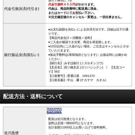
送付１梱包につき
代金引換料４５０円
がかかります。
代金引換決済(代引き)
代金は、商品到着時に配送員に現金、
またはカードにてお支払い下さい。
※注文確定後のキャンセル・変更は、一切出来ません。
●お支払総額を先払いによる決済方法です。詳細は以下の通
りです。
【商品代金合計＋消費税＋送料】
●ご入金が確認でき次第、商品を発送致します。
●10日以内にご入金のない場合、ご注文はキャンセルとさせ
ていただきます。
銀行振込決済(前払い)
●振込手数料(お客様負担となります)：お振込時にお確かめ
ください 。
【銀行名】:みずほ銀行 (ミズホギンコウ)
【支店名】:四ツ橋支店 (ヨツバシシテン) / 【支店コー
ド】563
【口座番号】:普通口座 1061372
【口座名義】:中山 馨 (ナカヤマ カオル)
配送方法・送料について
配送は佐川急便となります。
送料は全国一律800円となります。
合計金額11000以上お買い上げで送料無料。
佐川急便