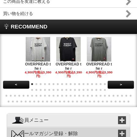
この商品を友達に教える
買い物を続ける
RECOMMEND
OVERPREAD t
OVERPREAD t
OVERPREAD t
OVERPREA
he r
he r
he r
he r
4,900円(税込5,390
4,900円(税込5,390
4,900円(税込5,390
4,900円(税込5
円)
円)
円)
円)
<
>
会員メニュー
メールマガジン登録・解除