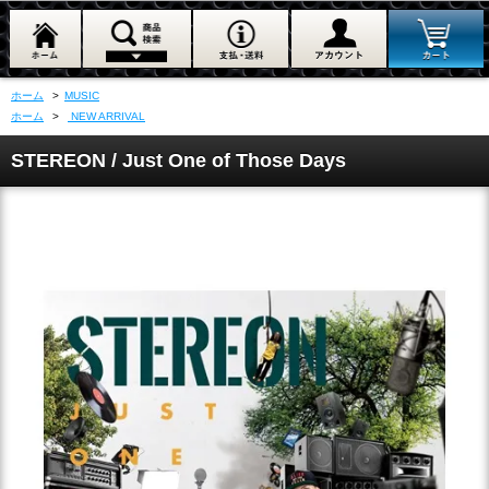
ホーム
>
MUSIC
ホーム
>
NEW ARRIVAL
STEREON / Just One of Those Days