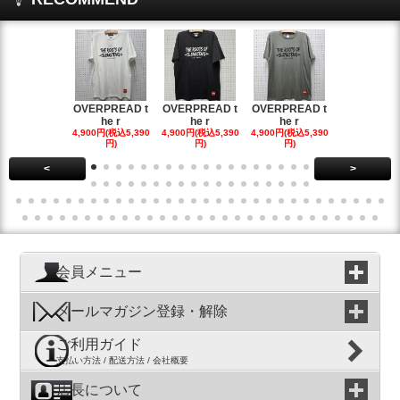
OVERPREAD t
OVERPREAD t
OVERPREAD t
OVERPREA
he r
he r
he r
he r
4,900円(税込5,390
4,900円(税込5,390
4,900円(税込5,390
4,900円(税込5
円)
円)
円)
円)
<
>
会員メニュー
メールマガジン登録・解除
ご利用ガイド
支払い方法 / 配送方法 / 会社概要
店長について