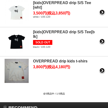
[kids]OVERPREAD drip S/S Tee
[wht]
3,500円(税込3,850円)
white / 100.120
[kids]OVERPREAD drip S/S Tee[b
lk]
SOLD OUT
black / 100.120
OVERPREAD drip kids t-shirs
3,800円(税込4,180円)
全5商品中 / 1-5商品
RECOMMEND