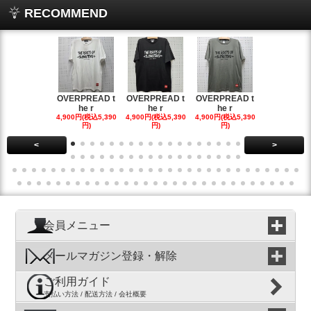
RECOMMEND
OVERPREAD t
OVERPREAD t
OVERPREAD t
OVERPREA
he r
he r
he r
he r
4,900円(税込5,390
4,900円(税込5,390
4,900円(税込5,390
4,900円(税込5
円)
円)
円)
円)
<
>
会員メニュー
メールマガジン登録・解除
ご利用ガイド
支払い方法 / 配送方法 / 会社概要