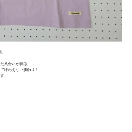
登場。
した風合いが特徴。
して味わえない肌触り！
ます。