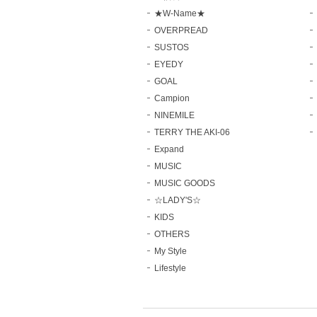
★W-Name★
OVERPREAD
SUSTOS
EYEDY
GOAL
Campion
NINEMILE
TERRY THE AKI-06
Expand
MUSIC
MUSIC GOODS
☆LADY'S☆
KIDS
OTHERS
My Style
Lifestyle