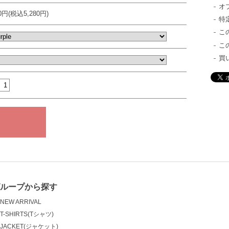
オ
00円(税込5,280円)
特
こ
こ
買
ループから探す
NEW ARRIVAL
T-SHIRTS(Tシャツ)
JACKET(ジャケット)