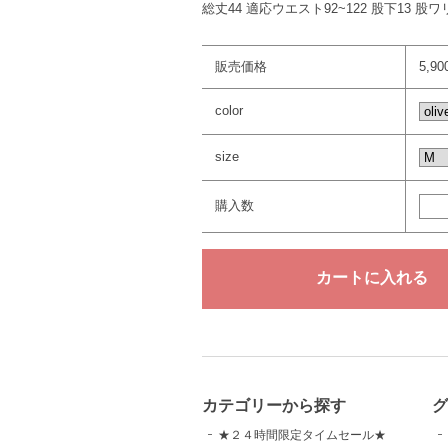
総丈44 適応ウエスト92~122 股下13 股ワ
販売価格
5,9
color
size
購入数
カテゴリーから探す
グ
★２４時間限定タイムセール★