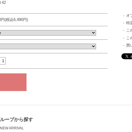
リ42
オ
00円(税込6,490円)
特
こ
こ
買
ループから探す
NEW ARRIVAL