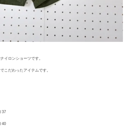
。
能ナイロンショーツです。
までこだわったアイテムです。
リ37
リ40