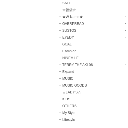
SALE
☆福袋☆
★W-Name★
OVERPREAD
SUSTOS
EYEDY
GOAL
Campion
NINEMILE
TERRY THE AKI-06
Expand
MUSIC
MUSIC GOODS
☆LADY'S☆
KIDS
OTHERS
My Style
Lifestyle