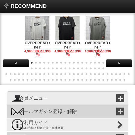
RECOMMEND
OVERPREAD t
OVERPREAD t
OVERPREAD t
OVERPREA
he r
he r
he r
he r
4,900円(税込5,390
4,900円(税込5,390
4,900円(税込5,390
4,900円(税込5
円)
円)
円)
円)
<
>
会員メニュー
メールマガジン登録・解除
ご利用ガイド
支払い方法 / 配送方法 / 会社概要