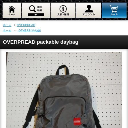
ホーム
>
OVERPREAD
ホーム
>
OTHERS(その他)
OVERPREAD packable daybag