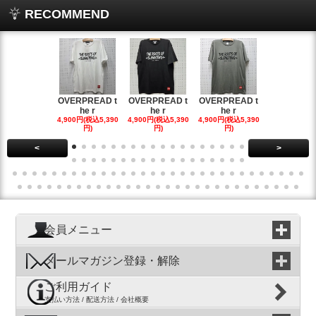
RECOMMEND
OVERPREAD t
OVERPREAD t
OVERPREAD t
OVERPREA
he r
he r
he r
he r
4,900円(税込5,390
4,900円(税込5,390
4,900円(税込5,390
4,900円(税込5
円)
円)
円)
円)
<
>
会員メニュー
メールマガジン登録・解除
ご利用ガイド
支払い方法 / 配送方法 / 会社概要