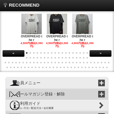
RECOMMEND
OVERPREAD t
OVERPREAD t
OVERPREAD t
OVERPREA
he r
he r
he r
he r
4,900円(税込5,390
4,900円(税込5,390
4,900円(税込5,390
4,900円(税込5
円)
円)
円)
円)
<
>
会員メニュー
メールマガジン登録・解除
ご利用ガイド
支払い方法 / 配送方法 / 会社概要