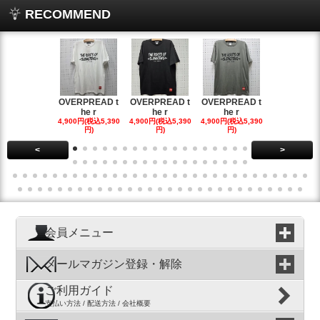
RECOMMEND
OVERPREAD t
OVERPREAD t
OVERPREAD t
OVERPREA
he r
he r
he r
he r
4,900円(税込5,390
4,900円(税込5,390
4,900円(税込5,390
4,900円(税込5
円)
円)
円)
円)
<
>
会員メニュー
メールマガジン登録・解除
ご利用ガイド
支払い方法 / 配送方法 / 会社概要