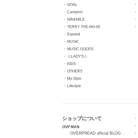
GOAL
Campion
NINEMILE
TERRY THE AKI-06
Expand
MUSIC
MUSIC GOODS
☆LADY'S☆
KIDS
OTHERS
My Style
Lifestyle
ショップについて
OVP MAN
OVERPREAD official BLOG