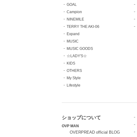
GOAL
Campion
NINEMILE
TERRY THE AKI-06
Expand
MUSIC
MUSIC GOODS
☆LADY'S☆
KIDS
OTHERS
My Style
Lifestyle
ショップについて
OVP MAN
OVERPREAD official BLOG