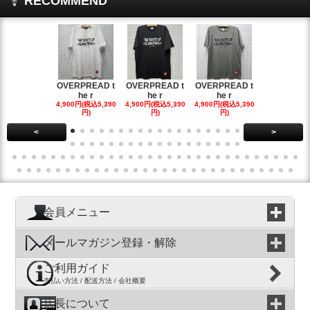
RECOMMEND
OVERPREAD t
OVERPREAD t
OVERPREAD t
OVERPREA
he r
he r
he r
he r
4,900円(税込5,390
4,900円(税込5,390
4,900円(税込5,390
4,900円(税込5
円)
円)
円)
円)
<
>
会員メニュー
メールマガジン登録・解除
ご利用ガイド
支払い方法 / 配送方法 / 会社概要
店長について