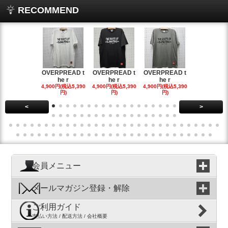
RECOMMEND
OVERPREAD t
OVERPREAD t
OVERPREAD t
OVERPREA
he r
he r
he r
he r
4,900円(税込5,390
4,900円(税込5,390
4,900円(税込5,390
4,900円(税込5
円)
円)
円)
円)
<
>
会員メニュー
メールマガジン登録・解除
ご利用ガイド
支払い方法 / 配送方法 / 会社概要