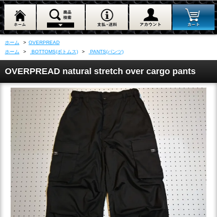
ホーム
>
OVERPREAD
ホーム
>
BOTTOMS(ボトムス)
>
PANTS(パンツ)
OVERPREAD natural stretch over cargo pants