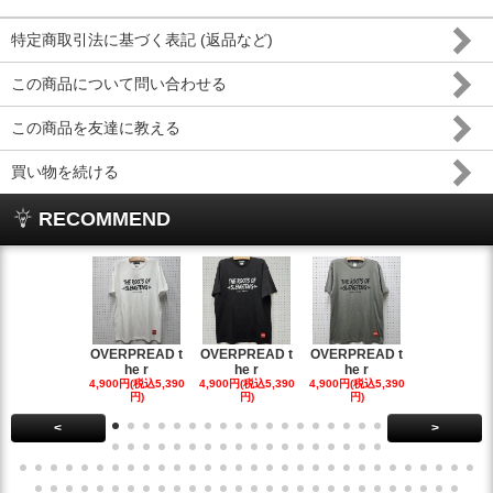
特定商取引法に基づく表記 (返品など)
この商品について問い合わせる
この商品を友達に教える
買い物を続ける
RECOMMEND
OVERPREAD t
OVERPREAD t
OVERPREAD t
OVERPREA
he r
he r
he r
he r
4,900円(税込5,390
4,900円(税込5,390
4,900円(税込5,390
4,900円(税込5
円)
円)
円)
円)
<
>