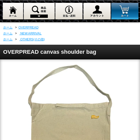
ホーム
>
OVERPREAD
ホーム
>
NEW ARRIVAL
ホーム
>
OTHERS(その他)
OVERPREAD canvas shoulder bag