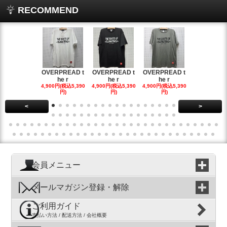
RECOMMEND
OVERPREAD t
OVERPREAD t
OVERPREAD t
OVERPREA
he r
he r
he r
he r
4,900円(税込5,390
4,900円(税込5,390
4,900円(税込5,390
4,900円(税込5
円)
円)
円)
円)
<
>
会員メニュー
メールマガジン登録・解除
ご利用ガイド
支払い方法 / 配送方法 / 会社概要