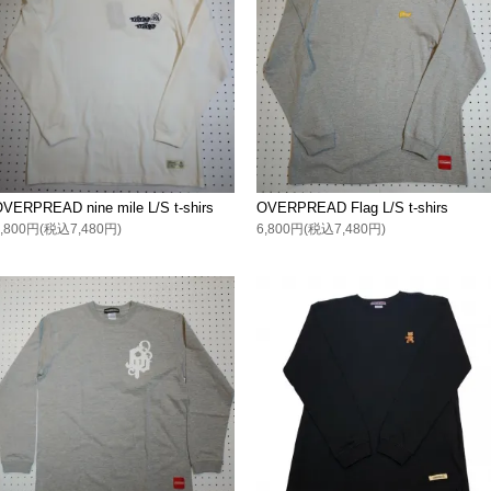
VERPREAD nine mile L/S t-shirs
OVERPREAD Flag L/S t-shirs
6,800円(税込7,480円)
6,800円(税込7,480円)