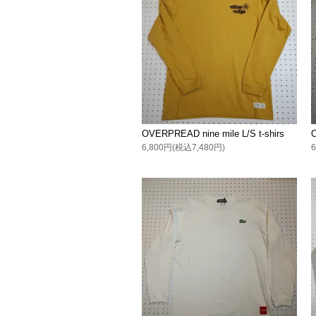
OVERPREAD nine mile L/S t-shirs
O
6,800円(税込7,480円)