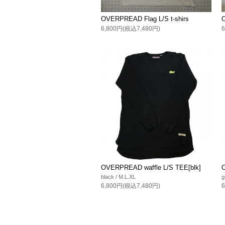
OVERPREAD Flag L/S t-shirs
6,800円(税込7,480円)
OVERPREAD waffle L/S TEE[blk]
black / M.L.XL
g
6,800円(税込7,480円)