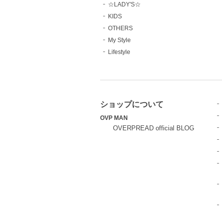
☆LADY'S☆
KIDS
OTHERS
My Style
Lifestyle
ショップについて
OVP MAN
OVERPREAD official BLOG