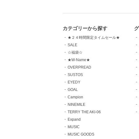
カテゴリーから探す
グ
★２４時間限定タイムセール★
SALE
☆福袋☆
★W-Name★
OVERPREAD
SUSTOS
EYEDY
GOAL
Campion
NINEMILE
TERRY THE AKI-06
Expand
MUSIC
MUSIC GOODS