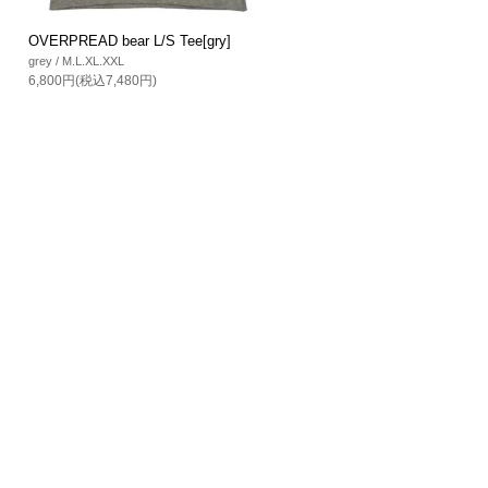
OVERPREAD bear L/S Tee[gry]
grey / M.L.XL.XXL
6,800円(税込7,480円)