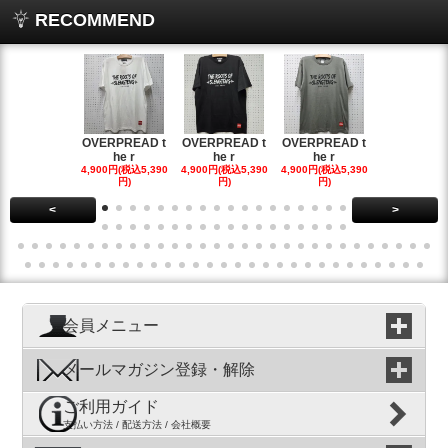
RECOMMEND
OVERPREAD t
OVERPREAD t
OVERPREAD t
OVERPREA
he r
he r
he r
he r
4,900円(税込5,390
4,900円(税込5,390
4,900円(税込5,390
4,900円(税込5
円)
円)
円)
円)
<
>
会員メニュー
メールマガジン登録・解除
ご利用ガイド
支払い方法 / 配送方法 / 会社概要