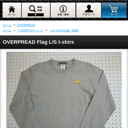
ホーム
>
OVERPREAD
ホーム
>
T-SHIRTS(Tシャツ)
>
L/S Tee(5分袖～長袖)
OVERPREAD Flag L/S t-shirs