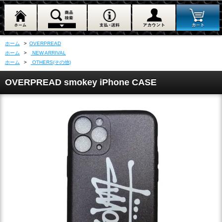
ホーム
>
OVERPREAD
ホーム
>
NEW ARRIVAL
ホーム
>
OTHERS(その他)
OVERPREAD smokey iPhone CASE