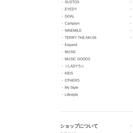
SUSTOS
EYEDY
GOAL
Campion
NINEMILE
TERRY THE AKI-06
Expand
MUSIC
MUSIC GOODS
☆LADY'S☆
KIDS
OTHERS
My Style
Lifestyle
ショップについて