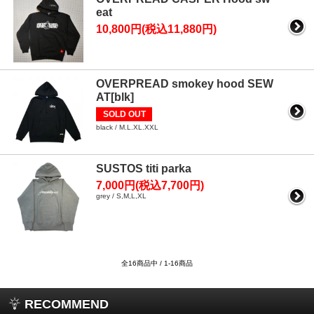
eat
10,800円(税込11,880円)
OVERPREAD smokey hood SEW
AT[blk]
SOLD OUT
black / M.L.XL.XXL
SUSTOS titi parka
7,000円(税込7,700円)
grey / S,M,L,XL
全16商品中 / 1-16商品
RECOMMEND