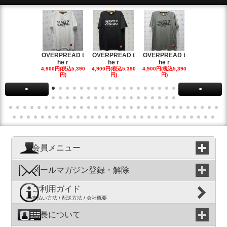
OVERPREAD t
OVERPREAD t
OVERPREAD t
OVERPREA
he r
he r
he r
he r
4,900円(税込5,390
4,900円(税込5,390
4,900円(税込5,390
4,900円(税込5
円)
円)
円)
円)
<
>
会員メニュー
メールマガジン登録・解除
ご利用ガイド
支払い方法 / 配送方法 / 会社概要
店長について