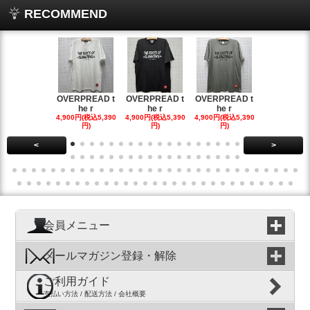
RECOMMEND
OVERPREAD t
OVERPREAD t
OVERPREAD t
OVERPREA
he r
he r
he r
he r
4,900円(税込5,390
4,900円(税込5,390
4,900円(税込5,390
4,900円(税込5
円)
円)
円)
円)
<
>
会員メニュー
メールマガジン登録・解除
ご利用ガイド
支払い方法 / 配送方法 / 会社概要