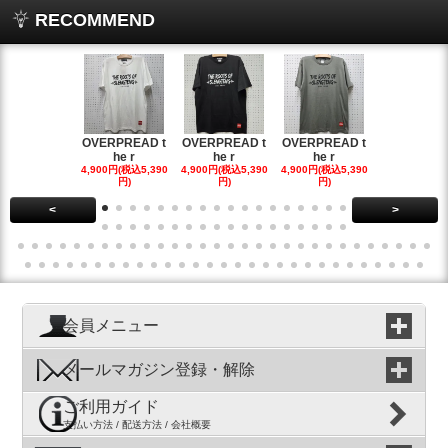
RECOMMEND
OVERPREAD t
OVERPREAD t
OVERPREAD t
OVERPREA
he r
he r
he r
he r
4,900円(税込5,390
4,900円(税込5,390
4,900円(税込5,390
4,900円(税込5
円)
円)
円)
円)
<
>
会員メニュー
メールマガジン登録・解除
ご利用ガイド
支払い方法 / 配送方法 / 会社概要