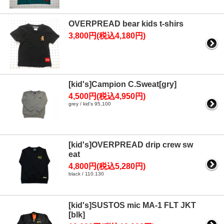
OVERPREAD bear kids t-shirs
3,800円(税込4,180円)
[kid's]Campion C.Sweat[gry]
4,500円(税込4,950円)
grey / kid's 95,100
[kid's]OVERPREAD drip crew sw
eat
4,800円(税込5,280円)
black / 110.130
[kid's]SUSTOS mic MA-1 FLT JKT
[blk]