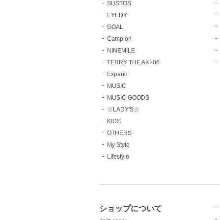
SUSTOS
EYEDY
GOAL
Campion
NINEMILE
TERRY THE AKI-06
Expand
MUSIC
MUSIC GOODS
☆LADY'S☆
KIDS
OTHERS
My Style
Lifestyle
ショップについて