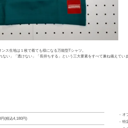
6オンス生地は１枚で着ても様になる万能型Tシャツ。
れない」「透けない」「長持ちする」という三大要素をすべて兼ね備えてい
オ
00円(税込4,180円)
特