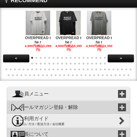
RECOMMEND
OVERPREAD t
OVERPREAD t
OVERPREAD t
OVERPREA
he r
he r
he r
he r
4,900円(税込5,390
4,900円(税込5,390
4,900円(税込5,390
4,900円(税込5
円)
円)
円)
円)
<
>
会員メニュー
メールマガジン登録・解除
ご利用ガイド
支払い方法 / 配送方法 / 会社概要
店長について