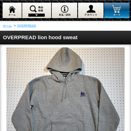
ホーム
>
OVERPREAD
OVERPREAD lion hood sweat