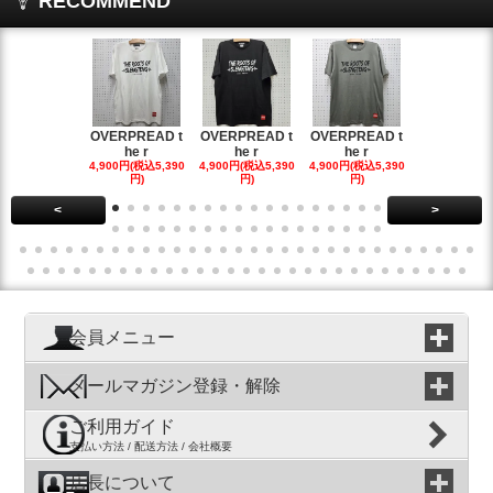
RECOMMEND
OVERPREAD t
OVERPREAD t
OVERPREAD t
OVERPREA
he r
he r
he r
he r
4,900円(税込5,390
4,900円(税込5,390
4,900円(税込5,390
4,900円(税込5
円)
円)
円)
円)
<
>
会員メニュー
メールマガジン登録・解除
ご利用ガイド
支払い方法 / 配送方法 / 会社概要
店長について