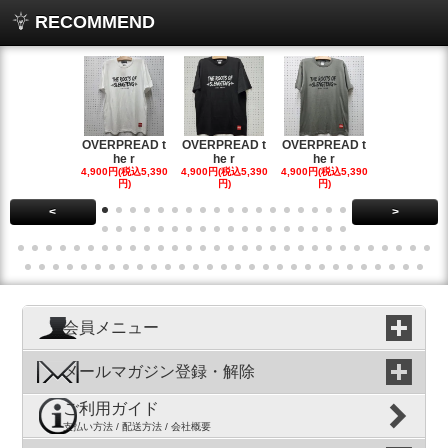
RECOMMEND
OVERPREAD t
OVERPREAD t
OVERPREAD t
OVERPREA
he r
he r
he r
he r
4,900円(税込5,390
4,900円(税込5,390
4,900円(税込5,390
4,900円(税込5
円)
円)
円)
円)
<
>
会員メニュー
メールマガジン登録・解除
ご利用ガイド
支払い方法 / 配送方法 / 会社概要