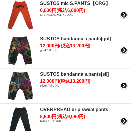
SUSTOS mic S.PANTS【ORG】
6,000円(税込6,600円)
ORANGE/S.M.L.XL.XXL
SUSTOS bandanna s.pants[gol]
12,000円(税込13,200円)
gold / M.L.XL
SUSTOS bandanna s.pants[sil]
12,000円(税込13,200円)
silver / M.L.XL
OVERPREAD drip sweat pants
8,800円(税込9,680円)
black / L.XLXXL